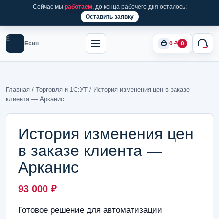
Сейчас мы
работаем
, до конца рабочего дня осталось:
Оставить заявку
Е
Есин
0
₽
0
Главная
/
Торговля и 1С:УТ
/ История изменения цен в заказе
клиента — Арканис
История изменения цен
в заказе клиента —
Арканис
93 000
₽
Готовое решение для автоматизации