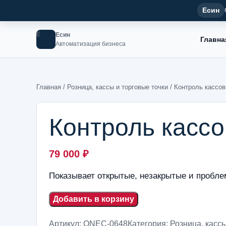
Есин
Е
Есин
Главна
Автоматизация бизнеса
Главная
/
Розница, кассы и торговые точки
/ Контроль кассо
Контроль касс
79 000
₽
Показывает открытые, незакрытые и пробл
Добавить в корзину
Артикул:
ONEC-0648
Категория:
Розница, кассы