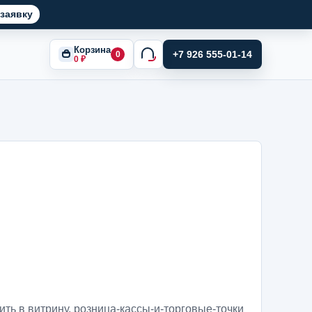
заявку
Корзина
+7 926 555-01-14
0
0
₽
ить в витрину
,
розница-кассы-и-торговые-точки