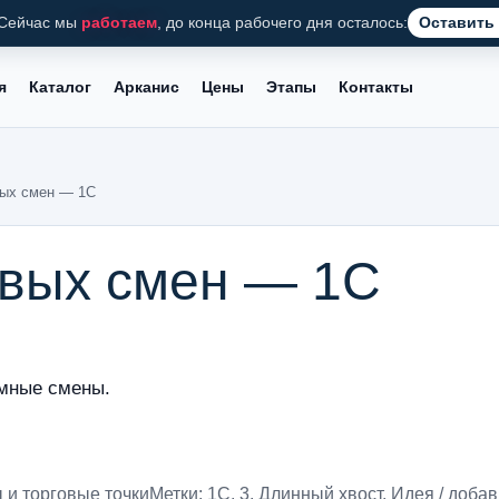
Сейчас мы
работаем
, до конца рабочего дня осталось:
Оставить 
я
Каталог
Арканис
Цены
Этапы
Контакты
вых смен — 1С
овых смен — 1С
емные смены.
 и торговые точки
Метки:
1С
,
3. Длинный хвост
,
Идея / добав