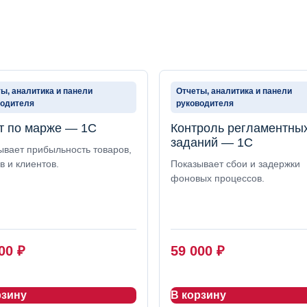
ы, аналитика и панели
Отчеты, аналитика и панели
водителя
руководителя
т по марже — 1С
Контроль регламентны
заданий — 1С
ывает прибыльность товаров,
в и клиентов.
Показывает сбои и задержки
фоновых процессов.
000
₽
59 000
₽
рзину
В корзину