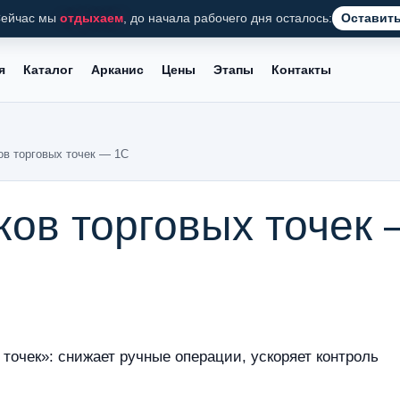
ейчас мы
отдыхаем
, до начала рабочего дня осталось:
Оставить
я
Каталог
Арканис
Цены
Этапы
Контакты
ов торговых точек — 1С
ков торговых точек
 точек»: снижает ручные операции, ускоряет контроль