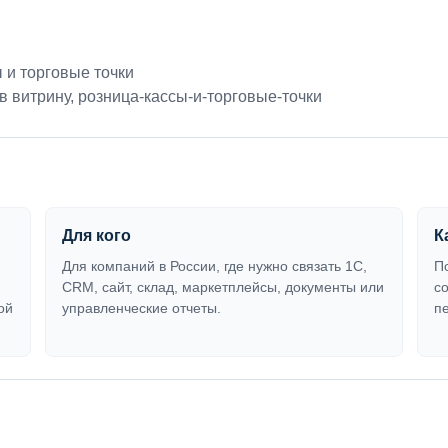
 и торговые точки
в витрину
,
розница-кассы-и-торговые-точки
Для кого
К
Для компаний в России, где нужно связать 1С,
П
CRM, сайт, склад, маркетплейсы, документы или
с
ой
управленческие отчеты.
п