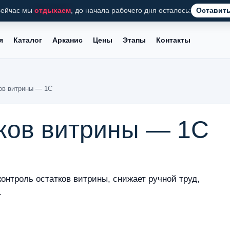
ейчас мы
отдыхаем
, до начала рабочего дня осталось:
Оставить
я
Каталог
Арканис
Цены
Этапы
Контакты
ков витрины — 1С
тков витрины — 1С
онтроль остатков витрины, снижает ручной труд,
.