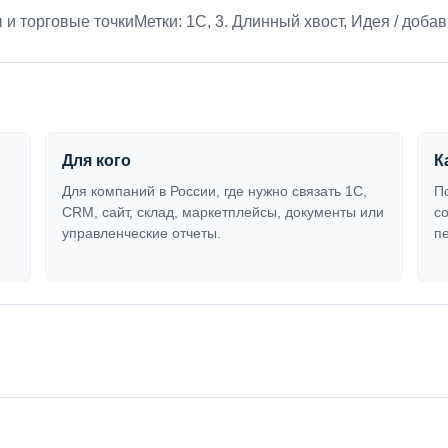
 и торговые точки
Метки:
1С
,
3. Длинный хвост
,
Идея / добав
Для кого
К
Для компаний в России, где нужно связать 1С,
П
CRM, сайт, склад, маркетплейсы, документы или
с
управленческие отчеты.
п