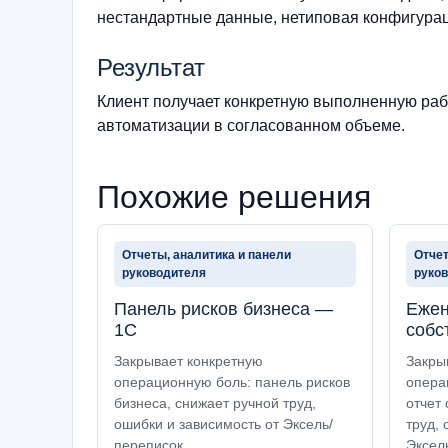
нестандартные данные, нетиповая конфигурац
Результат
Клиент получает конкретную выполненную рабо
автоматизации в согласованном объеме.
Похожие решения
Отчеты, аналитика и панели
Отчет
руководителя
руко
Панель рисков бизнеса —
Ежен
1С
собс
Закрывает конкретную
Закры
операционную боль: панель рисков
опера
бизнеса, снижает ручной труд,
отчет 
ошибки и зависимость от Эксель/
труд, 
переписок.
Эксел