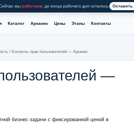
Сейчас мы
работаем
, до конца рабочего дня осталось:
Оставить 
я
Каталог
Арканис
Цены
Этапы
Контакты
ость
/ Контроль прав пользователей — Арканис
 пользователей —
тной бизнес-задачи с фиксированной ценой в