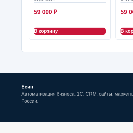
59 000
₽
59 
В корзину
В ко
Есин
Автоматизация бизнеса, 1С, CRM, сайты, маркет
России.