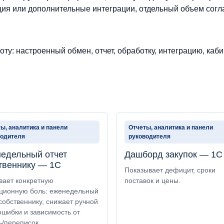
ия или дополнительные интеграции, отдельный объем согл
ту: настроенный обмен, отчет, обработку, интеграцию, каби
ы, аналитика и панели
Отчеты, аналитика и панели
водителя
руководителя
едельный отчет
Дашборд закупок — 1С
твеннику — 1С
Показывает дефицит, сроки
вает конкретную
поставок и цены.
ционную боль: еженедельный
собственнику, снижает ручной
ошибки и зависимость от
ь/переписок.