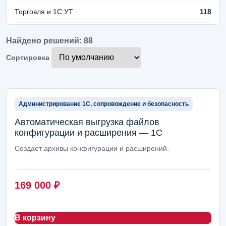
Торговля и 1С:УТ
118
Финансы и управленческий учет
106
Найдено решений: 88
Продажи, клиенты и маркетинг
90
Сортировка
Администрирование 1С, сопровождение и
88
безопасность
Администрирование 1С, сопровождение и безопасность
Отчеты, аналитика и панели руководителя
84
Автоматическая выгрузка файлов
Документы, маршруты и согласования
84
конфигурации и расширения — 1С
Создает архивы конфигурации и расширений.
Помощники на базе ИИ
82
Импорт, ВЭД и таможня
80
169 000
₽
Производство и легкий цеховой учет
78
Розница, кассы и торговые точки
71
В корзину