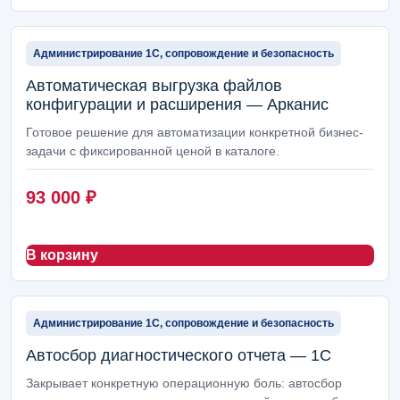
Бухгалтерия и регламентный учет
70
Клиентский сервис и мессенджеры
68
Администрирование 1С, сопровождение и безопасность
Автоматическая выгрузка файлов
Кадры, ЗУП и табель
66
конфигурации и расширения — Арканис
Логистика, доставка и транспорт
66
Готовое решение для автоматизации конкретной бизнес-
задачи с фиксированной ценой в каталоге.
Номенклатура и НСИ
46
93 000
₽
Прайс-лист услуг
46
Закупки и снабжение
42
В корзину
Интеграции, обмены и внешние сервисы
42
Сайты, интернет-магазины и Битрикс24
36
Администрирование 1С, сопровождение и безопасность
Маркетинг и реклама
12
Автосбор диагностического отчета — 1С
Закрывает конкретную операционную боль: автосбор
1С: установка и настройка
11