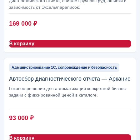
диагностического отчета, снижает ручной труд, ошибки и
зависимость от Эксель/переписок.
Фиксированные работы 1С
8
Настройка рекламы
169 000
₽
5
Абонентская поддержка
4
В корзину
Пакеты внедрения
4
Создание сайтов
3
Администрирование 1С, сопровождение и безопасность
Соцсети и SMM
3
Автосбор диагностического отчета — Арканис
Поддержка маркетплейсов
3
Готовое решение для автоматизации конкретной бизнес-
задачи с фиксированной ценой в каталоге.
Автопубликации и контент
2
Ведение блога и новостей
2
93 000
₽
Интернет-магазины
2
В корзину