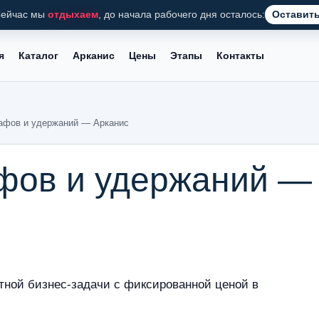
ейчас мы
отдыхаем
, до начала рабочего дня осталось:
Оставить
я
Каталог
Арканис
Цены
Этапы
Контакты
афов и удержаний — Арканис
фов и удержаний —
тной бизнес-задачи с фиксированной ценой в