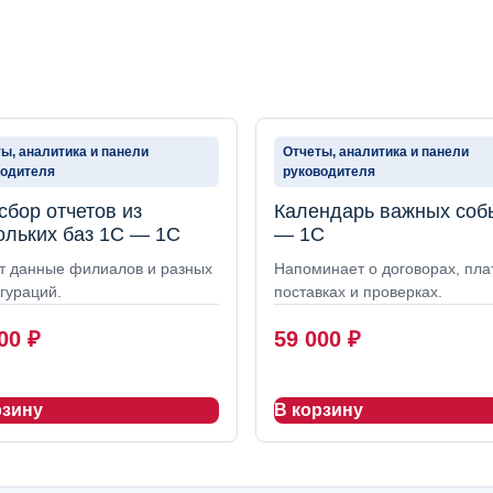
ы, аналитика и панели
Отчеты, аналитика и панели
водителя
руководителя
сбор отчетов из
Календарь важных соб
ольких баз 1С — 1С
— 1С
т данные филиалов и разных
Напоминает о договорах, пла
гураций.
поставках и проверках.
000
₽
59 000
₽
рзину
В корзину