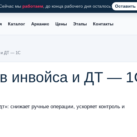
Сейчас мы
работаем
, до конца рабочего дня осталось:
Оставить 
я
Каталог
Арканис
Цены
Этапы
Контакты
 и ДТ — 1С
в инвойса и ДТ — 
дт»: снижает ручные операции, ускоряет контроль и