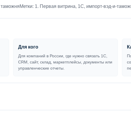
 таможня
Метки:
1. Первая витрина
,
1С
,
импорт-вэд-и-тамож
Для кого
К
Для компаний в России, где нужно связать 1С,
П
CRM, сайт, склад, маркетплейсы, документы или
с
управленческие отчеты.
п