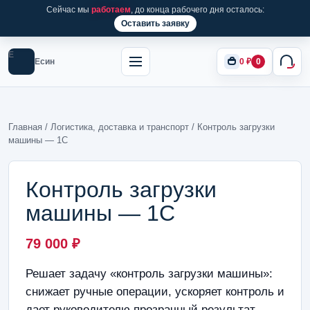
Сейчас мы
работаем
, до конца рабочего дня осталось:
Оставить заявку
Е
Есин
0
₽
0
Главная
/
Логистика, доставка и транспорт
/ Контроль загрузки
машины — 1С
Контроль загрузки
машины — 1С
79 000
₽
Решает задачу «контроль загрузки машины»:
снижает ручные операции, ускоряет контроль и
дает руководителю прозрачный результат.