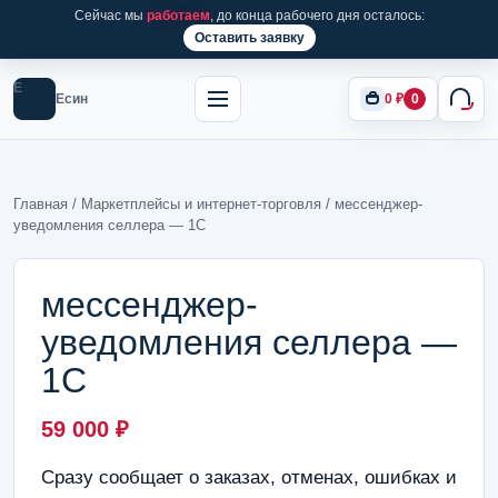
Сейчас мы
работаем
, до конца рабочего дня осталось:
Оставить заявку
Е
Есин
0
₽
0
Главная
/
Маркетплейсы и интернет-торговля
/ мессенджер-
уведомления селлера — 1С
мессенджер-
уведомления селлера —
1С
59 000
₽
Сразу сообщает о заказах, отменах, ошибках и