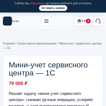
Сейчас мы
отдыхаем
, до начала рабочего дня осталось:
Оставить заявку
Е
Есин
0
₽
0
Главная
/
Отраслевые мини-решения
/ Мини-учет сервисного центра
— 1С
Мини-учет сервисного
центра — 1С
79 000
₽
Решает задачу «мини-учет сервисного
центра»: снижает ручные операции, ускоряет
контроль и дает руководителю прозрачный