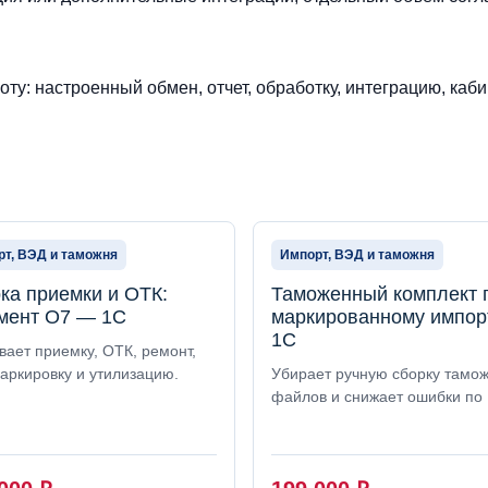
ту: настроенный обмен, отчет, обработку, интеграцию, каби
т, ВЭД и таможня
Импорт, ВЭД и таможня
ка приемки и ОТК:
Таможенный комплект 
мент О7 — 1С
маркированному импор
1С
вает приемку, ОТК, ремонт,
аркировку и утилизацию.
Убирает ручную сборку тамо
файлов и снижает ошибки по