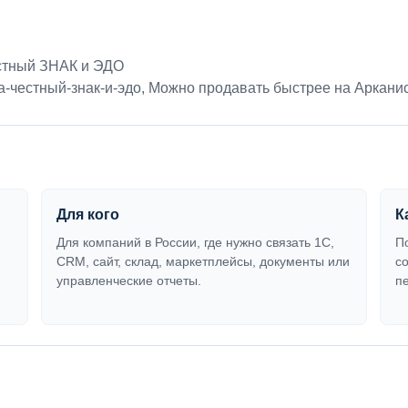
стный ЗНАК и ЭДО
-честный-знак-и-эдо
,
Можно продавать быстрее на Аркани
Для кого
К
Для компаний в России, где нужно связать 1С,
П
CRM, сайт, склад, маркетплейсы, документы или
с
управленческие отчеты.
п