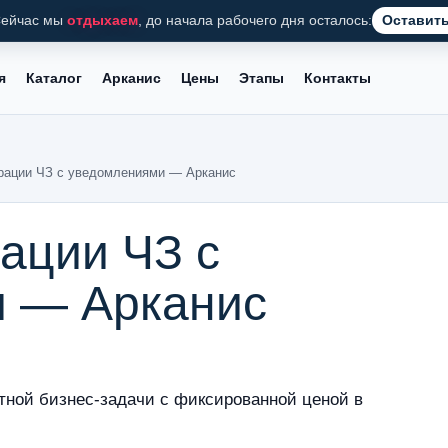
ейчас мы
отдыхаем
, до начала рабочего дня осталось:
Оставить
я
Каталог
Арканис
Цены
Этапы
Контакты
рации ЧЗ с уведомлениями — Арканис
ации ЧЗ с
 — Арканис
тной бизнес-задачи с фиксированной ценой в