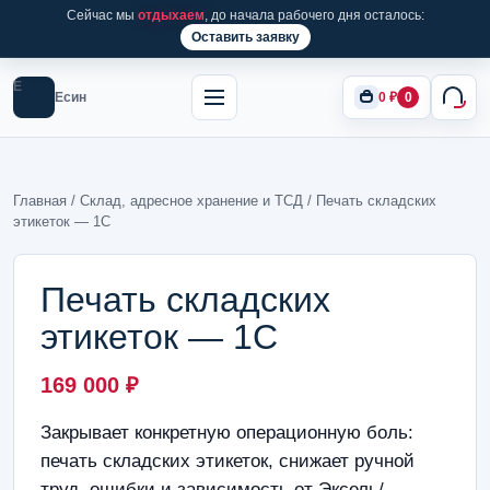
Сейчас мы
отдыхаем
, до начала рабочего дня осталось:
Оставить заявку
Е
Есин
0
₽
0
Главная
/
Склад, адресное хранение и ТСД
/ Печать складских
этикеток — 1С
Печать складских
этикеток — 1С
169 000
₽
Закрывает конкретную операционную боль:
печать складских этикеток, снижает ручной
труд, ошибки и зависимость от Эксель/