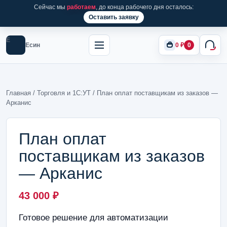
Сейчас мы
работаем
, до конца рабочего дня осталось:
Оставить заявку
Е
Есин
0
₽
0
Главная
/
Торговля и 1С:УТ
/ План оплат поставщикам из заказов —
Арканис
План оплат
поставщикам из заказов
— Арканис
43 000
₽
Готовое решение для автоматизации