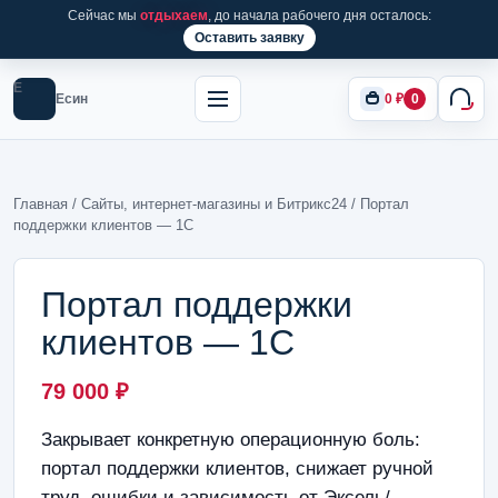
Сейчас мы
отдыхаем
, до начала рабочего дня осталось:
Оставить заявку
Е
Есин
0
₽
0
Главная
/
Сайты, интернет-магазины и Битрикс24
/ Портал
поддержки клиентов — 1С
Портал поддержки
клиентов — 1С
79 000
₽
Закрывает конкретную операционную боль:
портал поддержки клиентов, снижает ручной
труд, ошибки и зависимость от Эксель/