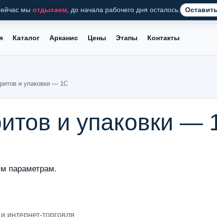
ейчас мы
отдыхаем
, до начала рабочего дня осталось:
Оставить
я
Каталог
Арканис
Цены
Этапы
Контакты
аритов и упаковки — 1С
итов и упаковки — 
м параметрам.
и интернет-торговля