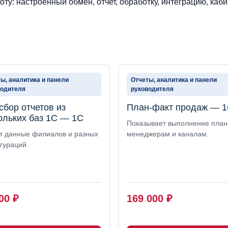
ту: настроенный обмен, отчет, обработку, интеграцию, каби
ы, аналитика и панели
Отчеты, аналитика и панели
водителя
руководителя
сбор отчетов из
План-факт продаж — 
ольких баз 1С — 1С
Показывает выполнение план
т данные филиалов и разных
менеджерам и каналам.
гураций.
000
₽
169 000
₽