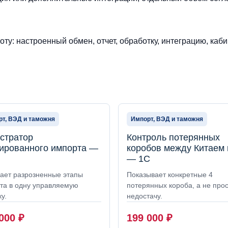
ту: настроенный обмен, отчет, обработку, интеграцию, каби
т, ВЭД и таможня
Импорт, ВЭД и таможня
стратор
Контроль потерянных
ированного импорта —
коробов между Китаем
— 1С
ает разрозненные этапы
Показывает конкретные 4
та в одну управляемую
потерянных короба, а не про
у.
недостачу.
 000
₽
199 000
₽