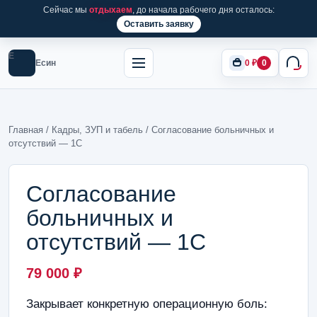
Сейчас мы
отдыхаем
, до начала рабочего дня осталось:
Оставить заявку
Е
Есин
0
₽
0
Главная
/
Кадры, ЗУП и табель
/ Согласование больничных и
отсутствий — 1С
Согласование
больничных и
отсутствий — 1С
79 000
₽
Закрывает конкретную операционную боль: