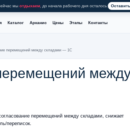
ейчас мы
отдыхаем
, до начала рабочего дня осталось:
Оставить
я
Каталог
Арканис
Цены
Этапы
Контакты
ние перемещений между складами — 1С
перемещений межд
С
 согласование перемещений между складами, снижает
ль/переписок.