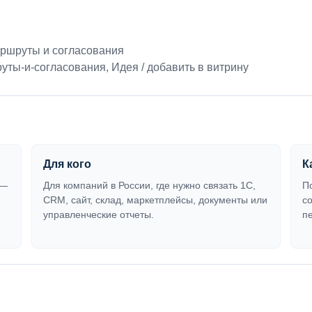
ршруты и согласования
уты-и-согласования
,
Идея / добавить в витрину
Для кого
К
 —
Для компаний в России, где нужно связать 1С,
П
CRM, сайт, склад, маркетплейсы, документы или
с
управленческие отчеты.
п