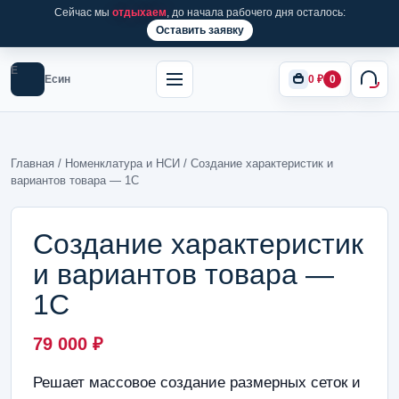
Сейчас мы
отдыхаем
, до начала рабочего дня осталось:
Оставить заявку
Е
Есин
0
₽
0
Главная
/
Номенклатура и НСИ
/ Создание характеристик и
вариантов товара — 1С
Создание характеристик
и вариантов товара —
1С
79 000
₽
Решает массовое создание размерных сеток и