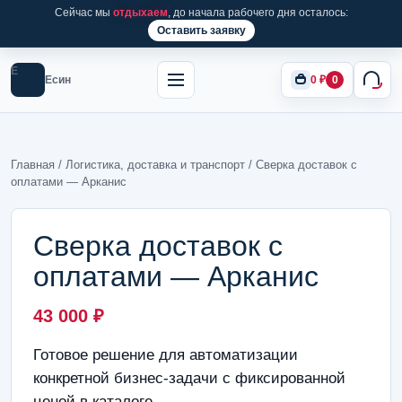
Сейчас мы
отдыхаем
, до начала рабочего дня осталось:
Оставить заявку
Е
Есин
0
₽
0
Главная
/
Логистика, доставка и транспорт
/ Сверка доставок с
оплатами — Арканис
Сверка доставок с
оплатами — Арканис
43 000
₽
Готовое решение для автоматизации
конкретной бизнес-задачи с фиксированной
ценой в каталоге.