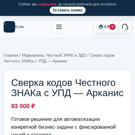
Сейчас мы
отдыхаем
, до начала рабочего дня осталось:
Оставить заявку
Е
Есин
0
₽
0
Главная
/
Маркировка, Честный ЗНАК и ЭДО
/ Сверка кодов
Честного ЗНАКа с УПД — Арканис
Сверка кодов Честного
ЗНАКа с УПД — Арканис
93 000
₽
Готовое решение для автоматизации
конкретной бизнес-задачи с фиксированной
ценой в каталоге.