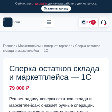
Сейчас мы
отдыхаем
, до начала рабочего дня осталось:
Оставить заявку
Е
Есин
0
₽
0
Главная
/
Маркетплейсы и интернет-торговля
/ Сверка остатков
склада и маркетплейса — 1С
Сверка остатков склада
и маркетплейса — 1С
79 000
₽
Решает задачу «сверка остатков склада и
маркетплейса»: снижает ручные операции,
ускоряет контроль и дает руководителю