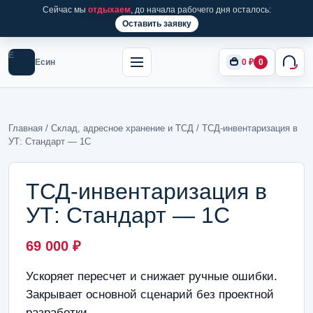
Сейчас мы
отдыхаем
, до начала рабочего дня осталось:
Оставить заявку
Е
Есин
0
₽
0
Главная
/
Склад, адресное хранение и ТСД
/ ТСД-инвентаризация в
УТ: Стандарт — 1С
ТСД-инвентаризация в
УТ: Стандарт — 1С
69 000
₽
Ускоряет пересчет и снижает ручные ошибки.
Закрывает основной сценарий без проектной
разработки.