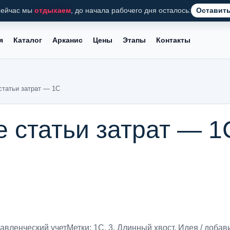
ейчас мы
отдыхаем
, до начала рабочего дня осталось:
Оставить
я
Каталог
Арканис
Цены
Этапы
Контакты
статьи затрат — 1С
 статьи затрат — 1
авленческий учет
Метки:
1С
,
3. Длинный хвост
,
Идея / добав