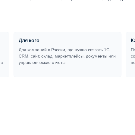
Для кого
К
Для компаний в России, где нужно связать 1С,
П
CRM, сайт, склад, маркетплейсы, документы или
с
 в
управленческие отчеты.
п