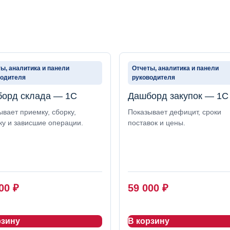
ы, аналитика и панели
Отчеты, аналитика и панели
водителя
руководителя
орд склада — 1С
Дашборд закупок — 1С
вает приемку, сборку,
Показывает дефицит, сроки
ку и зависшие операции.
поставок и цены.
000
₽
59 000
₽
рзину
В корзину