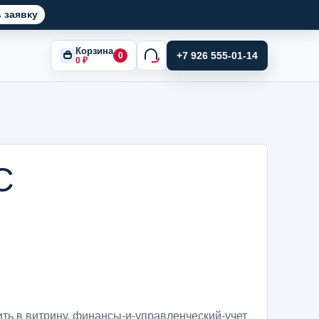
 заявку
Корзина
+7 926 555-01-14
0
0
₽
С
ить в витрину
,
финансы-и-управленческий-учет