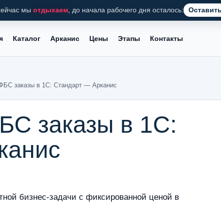
ейчас мы
отдыхаем
, до начала рабочего дня осталось:
Оставить
я
Каталог
Арканис
Цены
Этапы
Контакты
ФБС заказы в 1С: Стандарт — Арканис
БС заказы в 1С:
канис
тной бизнес-задачи с фиксированной ценой в