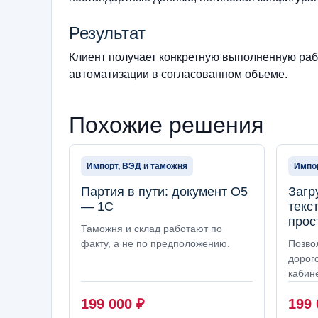
Результат
Клиент получает конкретную выполненную рабо
автоматизации в согласованном объеме.
Похожие решения
Импорт, ВЭД и таможня
Импор
Партия в пути: документ О5
Загр
— 1С
текс
прос
Таможня и склад работают по
факту, а не по предположению.
Позво
дорог
кабине
199 000
₽
199