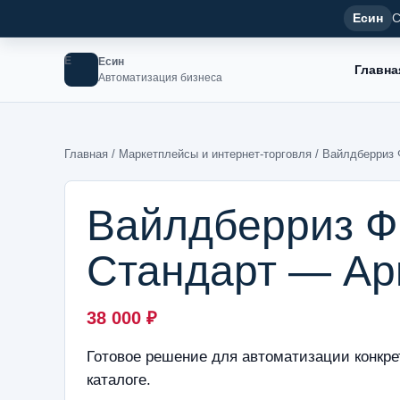
Есин
С
Е
Есин
Главна
Автоматизация бизнеса
Главная
/
Маркетплейсы и интернет-торговля
/ Вайлдберриз 
Вайлдберриз Ф
Стандарт — Ар
38 000
₽
Готовое решение для автоматизации конкре
каталоге.