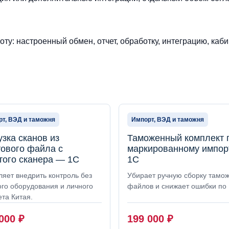
ту: настроенный обмен, отчет, обработку, интеграцию, каби
т, ВЭД и таможня
Импорт, ВЭД и таможня
узка сканов из
Таможенный комплект 
тового файла с
маркированному импор
того сканера — 1С
1С
ляет внедрить контроль без
Убирает ручную сборку тамо
ого оборудования и личного
файлов и снижает ошибки по
та Китая.
 000
₽
199 000
₽