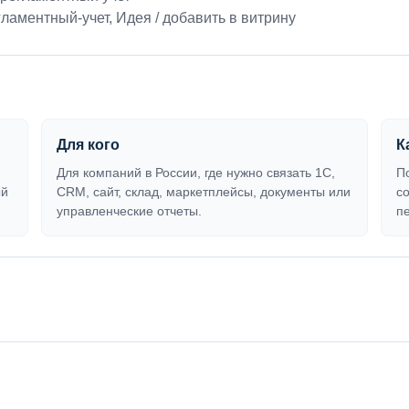
гламентный-учет
,
Идея / добавить в витрину
Для кого
К
Для компаний в России, где нужно связать 1С,
П
ый
CRM, сайт, склад, маркетплейсы, документы или
с
управленческие отчеты.
п