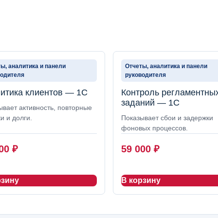
ы, аналитика и панели
Отчеты, аналитика и панели
водителя
руководителя
итика клиентов — 1С
Контроль регламентны
заданий — 1С
ывает активность, повторные
и и долги.
Показывает сбои и задержки
фоновых процессов.
000
₽
59 000
₽
рзину
В корзину