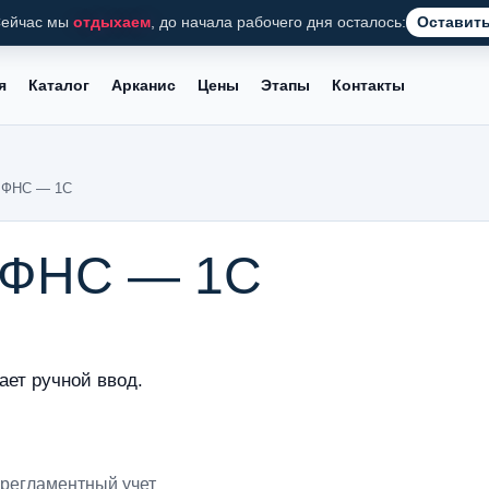
ейчас мы
отдыхаем
, до начала рабочего дня осталось:
Оставить
я
Каталог
Арканис
Цены
Этапы
Контакты
в ФНС — 1С
в ФНС — 1С
ает ручной ввод.
 регламентный учет