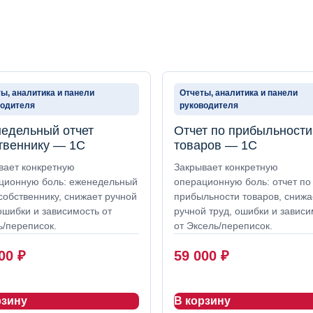
ы, аналитика и панели
Отчеты, аналитика и панели
водителя
руководителя
едельный отчет
Отчет по прибыльности
твеннику — 1С
товаров — 1С
вает конкретную
Закрывает конкретную
ционную боль: еженедельный
операционную боль: отчет по
собственнику, снижает ручной
прибыльности товаров, снижа
ошибки и зависимость от
ручной труд, ошибки и зависи
ь/переписок.
от Эксель/переписок.
000
₽
59 000
₽
рзину
В корзину