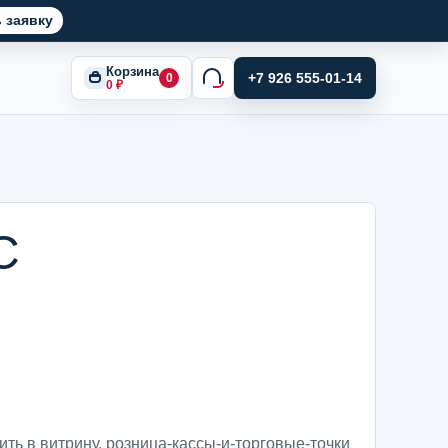
 заявку
Корзина
+7 926 555-01-14
0
0
₽
С
ить в витрину
,
розница-кассы-и-торговые-точки