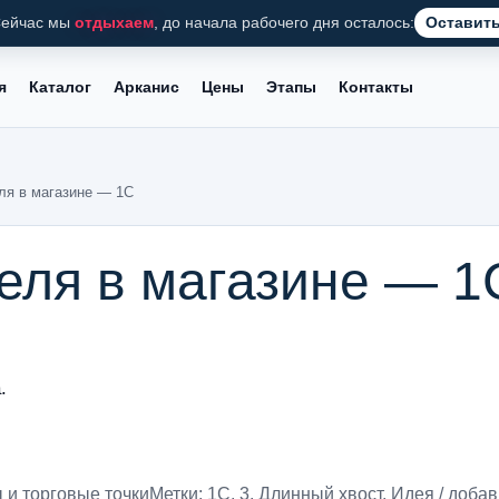
ейчас мы
отдыхаем
, до начала рабочего дня осталось:
Оставить
я
Каталог
Арканис
Цены
Этапы
Контакты
ля в магазине — 1С
еля в магазине — 1
.
 и торговые точки
Метки:
1С
,
3. Длинный хвост
,
Идея / добав