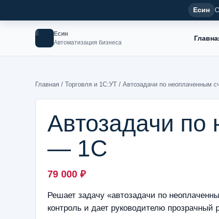
Есин
С
Е
Есин
Главна
Автоматизация бизнеса
Главная
/
Торговля и 1С:УТ
/ Автозадачи по неоплаченным с
Автозадачи по
— 1С
79 000
₽
Решает задачу «автозадачи по неоплаченны
контроль и дает руководителю прозрачный р