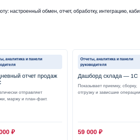
ту: настроенный обмен, отчет, обработку, интеграцию, каби
ы, аналитика и панели
Отчеты, аналитика и панели
водителя
руководителя
невный отчет продаж
Дашборд склада — 1С
С
Показывает приемку, сборку,
атически отправляет
отгрузку и зависшие операции
жи, маржу и план-факт.
 000
₽
59 000
₽