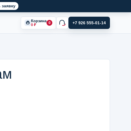
 заявку
Корзина
+7 926 555-01-14
0
0
₽
ам