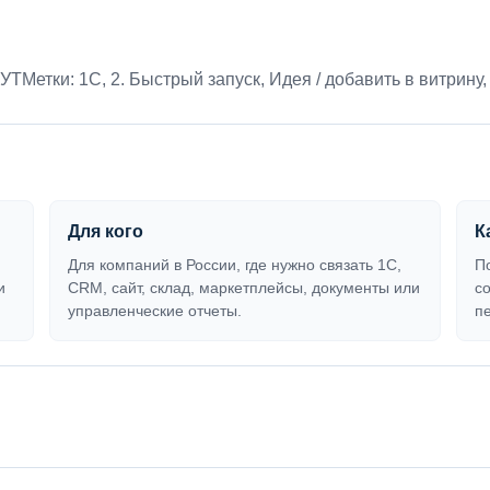
:УТ
Метки:
1С
,
2. Быстрый запуск
,
Идея / добавить в витрину
Для кого
К
Для компаний в России, где нужно связать 1С,
П
и
CRM, сайт, склад, маркетплейсы, документы или
с
управленческие отчеты.
п