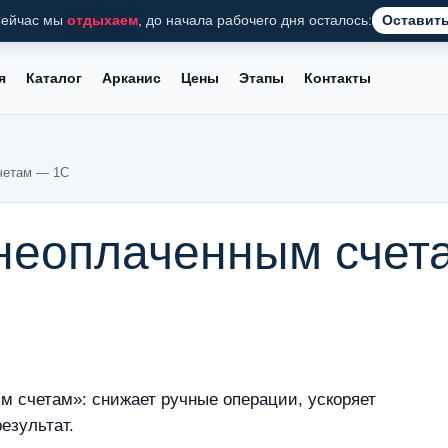
ейчас мы
отдыхаем
, до начала рабочего дня осталось:
Оставить
я
Каталог
Арканис
Цены
Этапы
Контакты
четам — 1С
 неоплаченным счет
м счетам»: снижает ручные операции, ускоряет
езультат.