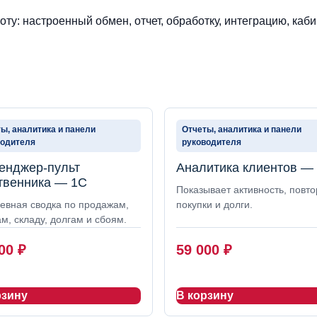
ту: настроенный обмен, отчет, обработку, интеграцию, каби
ы, аналитика и панели
Отчеты, аналитика и панели
водителя
руководителя
енджер-пульт
Аналитика клиентов —
твенника — 1С
Показывает активность, повт
евная сводка по продажам,
покупки и долги.
м, складу, долгам и сбоям.
000
₽
59 000
₽
рзину
В корзину