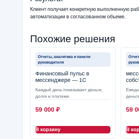
Клиент получает конкретную выполненную рабо
автоматизации в согласованном объеме.
Похожие решения
Отчеты, аналитика и панели
Отчет
руководителя
руко
Финансовый пульс в
месс
мессенджере — 1С
собс
Каждый день показывает деньги,
Ежедн
долги и платежи.
деньга
59 000
₽
59 
В корзину
В ко