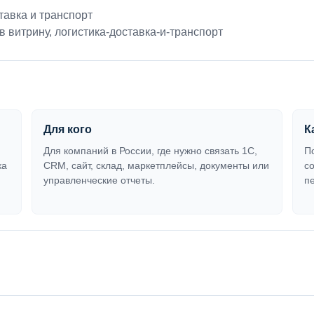
тавка и транспорт
в витрину
,
логистика-доставка-и-транспорт
Для кого
К
Для компаний в России, где нужно связать 1С,
П
ка
CRM, сайт, склад, маркетплейсы, документы или
с
управленческие отчеты.
п