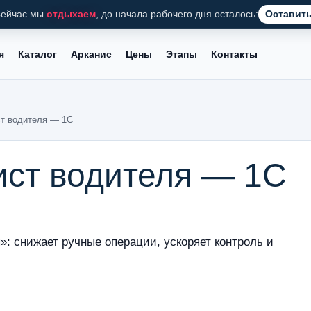
ейчас мы
отдыхаем
, до начала рабочего дня осталось:
Оставить
я
Каталог
Арканис
Цены
Этапы
Контакты
т водителя — 1С
ст водителя — 1С
: снижает ручные операции, ускоряет контроль и