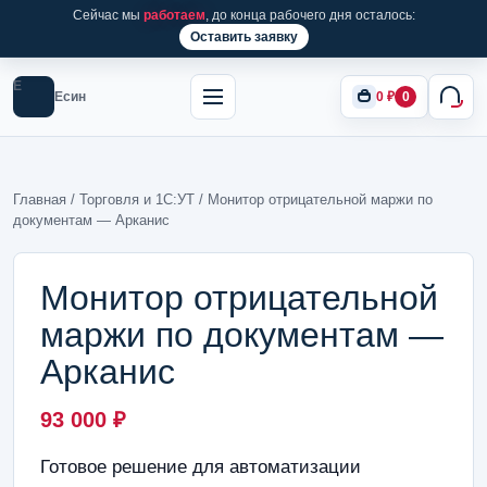
Сейчас мы
работаем
, до конца рабочего дня осталось:
Оставить заявку
Е
Есин
0
₽
0
Главная
/
Торговля и 1С:УТ
/ Монитор отрицательной маржи по
документам — Арканис
Монитор отрицательной
маржи по документам —
Арканис
93 000
₽
Готовое решение для автоматизации