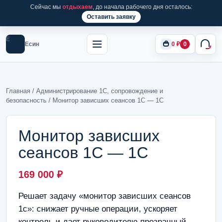
Сейчас мы
отдыхаем
, до начала рабочего дня осталось:
Оставить заявку
Е
Есин
0
₽
0
Главная
/
Администрирование 1С, сопровождение и
безопасность
/ Монитор зависших сеансов 1С — 1С
Монитор зависших
сеансов 1С — 1С
169 000
₽
Решает задачу «монитор зависших сеансов
1с»: снижает ручные операции, ускоряет
контроль и дает руководителю прозрачный