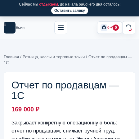
Сейчас мы
отдыхаем
, до начала рабочего дня осталось:
Оставить заявку
Е
Есин
0
₽
0
Главная
/
Розница, кассы и торговые точки
/ Отчет по продавцам —
1С
Отчет по продавцам —
1С
169 000
₽
Закрывает конкретную операционную боль:
отчет по продавцам, снижает ручной труд,
ошибки и зависимость от Эксель/переписок.