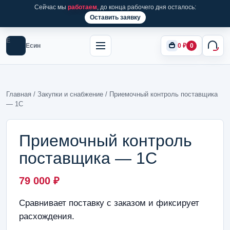
Сейчас мы
работаем
, до конца рабочего дня осталось:
Оставить заявку
Е
Есин
0
₽
0
Главная
/
Закупки и снабжение
/ Приемочный контроль поставщика
— 1С
Приемочный контроль
поставщика — 1С
79 000
₽
Сравнивает поставку с заказом и фиксирует
расхождения.