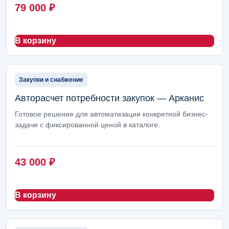
79 000
₽
Абонентская поддержка
4
Пакеты внедрения
4
В корзину
Создание сайтов
3
Соцсети и SMM
3
Закупки и снабжение
Поддержка маркетплейсов
3
Авторасчет потребности закупок — Арканис
Готовое решение для автоматизации конкретной бизнес-
Автопубликации и контент
2
задачи с фиксированной ценой в каталоге.
Ведение блога и новостей
2
43 000
₽
Интернет-магазины
2
ERP-модули Arcanis
2
В корзину
Настройка сервера 1С
1