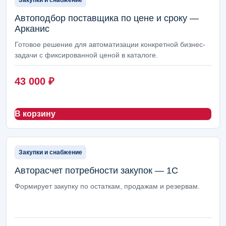
Закупки и снабжение
Кадры, ЗУП и табель
66
Автоподбор поставщика по цене и сроку —
Логистика, доставка и транспорт
66
Арканис
Готовое решение для автоматизации конкретной бизнес-
Номенклатура и НСИ
46
задачи с фиксированной ценой в каталоге.
Прайс-лист услуг
46
43 000
₽
Закупки и снабжение
42
Интеграции, обмены и внешние сервисы
42
В корзину
Сайты, интернет-магазины и Битрикс24
36
Маркетинг и реклама
12
Закупки и снабжение
Авторасчет потребности закупок — 1С
1С: установка и настройка
11
Формирует закупку по остаткам, продажам и резервам.
Фиксированные работы 1С
8
Настройка рекламы
5