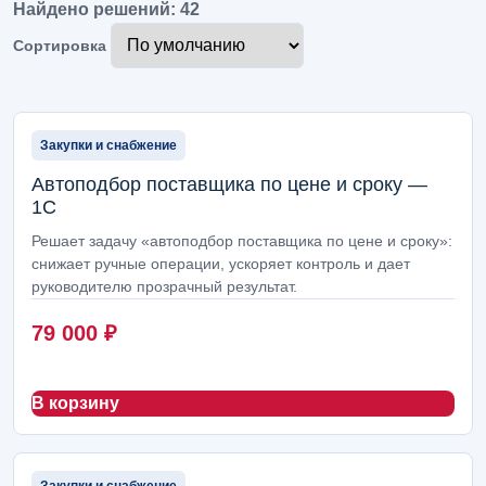
Найдено решений: 42
Продажи, клиенты и маркетинг
90
Сортировка
Администрирование 1С, сопровождение и безопасность
88
Отчеты, аналитика и панели руководителя
84
Закупки и снабжение
Документы, маршруты и согласования
84
Автоподбор поставщика по цене и сроку —
1С
Помощники на базе ИИ
82
Решает задачу «автоподбор поставщика по цене и сроку»:
снижает ручные операции, ускоряет контроль и дает
Импорт, ВЭД и таможня
80
руководителю прозрачный результат.
Производство и легкий цеховой учет
78
79 000
₽
Розница, кассы и торговые точки
71
Бухгалтерия и регламентный учет
В корзину
70
Клиентский сервис и мессенджеры
68