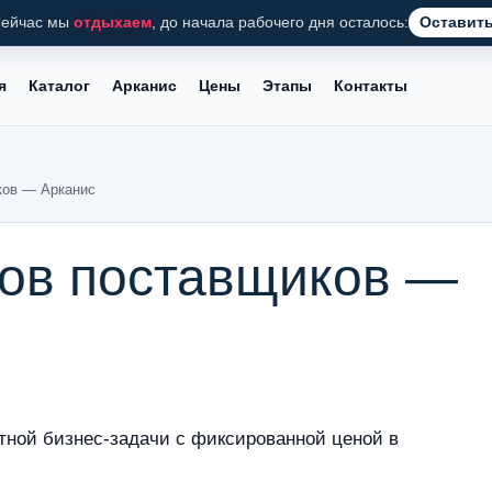
ейчас мы
отдыхаем
, до начала рабочего дня осталось:
Оставить
я
Каталог
Арканис
Цены
Этапы
Контакты
ков — Арканис
ров поставщиков —
тной бизнес-задачи с фиксированной ценой в