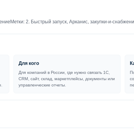
жение
Метки:
2. Быстрый запуск
,
Арканис
,
закупки-и-снабжен
Для кого
К
Для компаний в России, где нужно связать 1С,
П
CRM, сайт, склад, маркетплейсы, документы или
с
е.
управленческие отчеты.
п