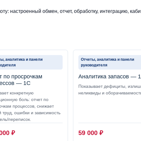
ту: настроенный обмен, отчет, обработку, интеграцию, каби
ы, аналитика и панели
Отчеты, аналитика и панели
водителя
руководителя
т по просрочкам
Аналитика запасов — 
ессов — 1С
Показывает дефициты, излиш
вает конкретную
неликвиды и оборачиваемост
ционную боль: отчет по
очкам процессов, снижает
й труд, ошибки и зависимость
ель/переписок.
 000
₽
59 000
₽