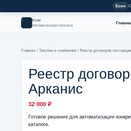
Есин
С
Е
Есин
Главна
Автоматизация бизнеса
Главная
/
Закупки и снабжение
/ Реестр договоров поставщи
Реестр догово
Арканис
32 000
₽
Готовое решение для автоматизации конкре
каталоге.