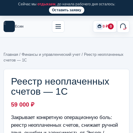
Сейчас мы
отдыхаем
, до начала рабочего дня осталось:
Оставить заявку
Е
Есин
0
₽
0
Главная
/
Финансы и управленческий учет
/ Реестр неоплаченных
счетов — 1С
Реестр неоплаченных
счетов — 1С
59 000
₽
Закрывает конкретную операционную боль:
реестр неоплаченных счетов, снижает ручной
труд, ошибки и зависимость от Эксель/