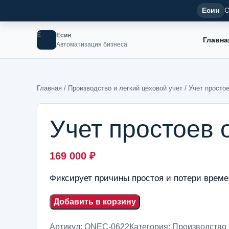
Есин
С
Е
Есин
Главна
Автоматизация бизнеса
Главная
/
Производство и легкий цеховой учет
/ Учет просто
Учет простоев
169 000
₽
Фиксирует причины простоя и потери време
Добавить в корзину
Артикул:
ONEC-0622
Категория:
Производство 