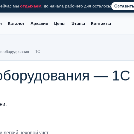
ейчас мы
отдыхаем
, до начала рабочего дня осталось:
Оставить
я
Каталог
Арканис
Цены
Этапы
Контакты
ев оборудования — 1С
 оборудования — 1С
ни.
и легкий цеховой учет