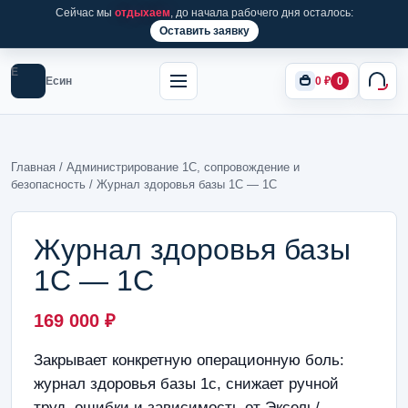
Сейчас мы
отдыхаем
, до начала рабочего дня осталось:
Оставить заявку
Е
Есин
0
₽
0
Главная
/
Администрирование 1С, сопровождение и
безопасность
/ Журнал здоровья базы 1С — 1С
Журнал здоровья базы
1С — 1С
169 000
₽
Закрывает конкретную операционную боль:
журнал здоровья базы 1с, снижает ручной
труд, ошибки и зависимость от Эксель/