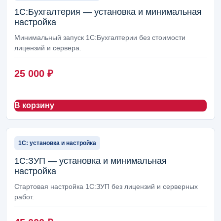
Кадры, ЗУП и табель
66
1С:Бухгалтерия — установка и минимальная
настройка
Логистика, доставка и транспорт
66
Минимальный запуск 1С:Бухгалтерии без стоимости
Номенклатура и НСИ
46
лицензий и сервера.
Прайс-лист услуг
46
25 000
₽
Закупки и снабжение
42
В корзину
Интеграции, обмены и внешние сервисы
42
Сайты, интернет-магазины и Битрикс24
36
1С: установка и настройка
Маркетинг и реклама
12
1С:ЗУП — установка и минимальная
1С: установка и настройка
11
настройка
Стартовая настройка 1С:ЗУП без лицензий и серверных
Фиксированные работы 1С
8
работ.
Настройка рекламы
5