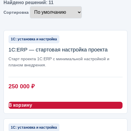
Найдено решений: 11
Продажи, клиенты и маркетинг
90
Сортировка
Администрирование 1С, сопровождение и безопасность
88
Отчеты, аналитика и панели руководителя
84
1С: установка и настройка
Документы, маршруты и согласования
84
1С:ERP — стартовая настройка проекта
Старт проекта 1С:ERP с минимальной настройкой и
Помощники на базе ИИ
82
планом внедрения.
Импорт, ВЭД и таможня
80
Производство и легкий цеховой учет
78
250 000
₽
Розница, кассы и торговые точки
71
В корзину
Бухгалтерия и регламентный учет
70
Клиентский сервис и мессенджеры
68
1С: установка и настройка