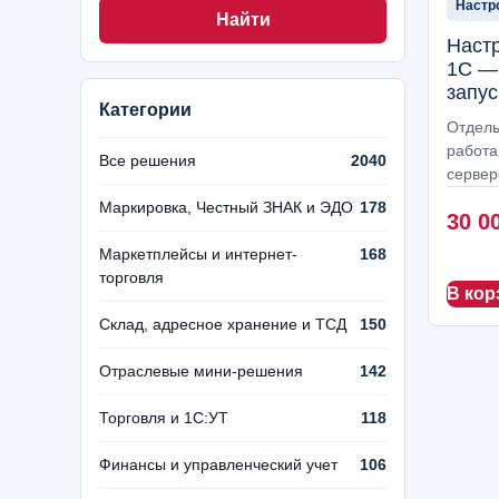
Настр
Найти
Наст
1С —
запус
Категории
Отдель
работа
Все решения
2040
сервер
Маркировка, Честный ЗНАК и ЭДО
178
30 0
Маркетплейсы и интернет-
168
торговля
В кор
Склад, адресное хранение и ТСД
150
Отраслевые мини-решения
142
Торговля и 1С:УТ
118
Финансы и управленческий учет
106