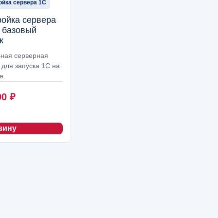
ойка сервера 1С
ройка сервера
 базовый
к
ная серверная
 для запуска 1С на
е.
00
₽
зину