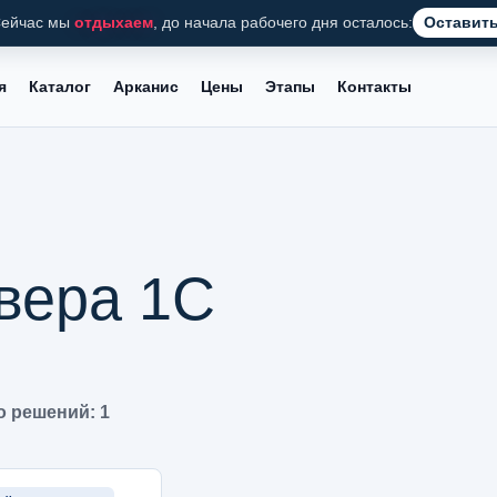
ейчас мы
отдыхаем
, до начала рабочего дня осталось:
Оставить
я
Каталог
Арканис
Цены
Этапы
Контакты
вера 1С
 решений: 1